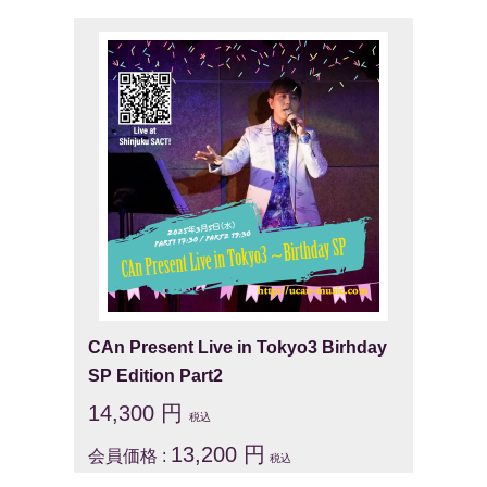
CAn Present Live in Tokyo3 Birhday
SP Edition Part2
14,300 円
税込
13,200 円
会員価格 :
税込