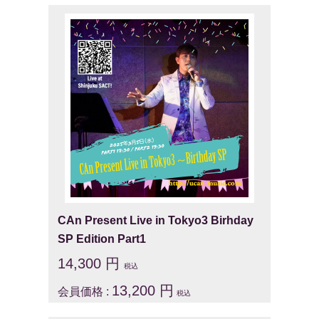
CAn Present Live in Tokyo3 Birhday
SP Edition Part1
14,300 円
税込
13,200 円
会員価格 :
税込