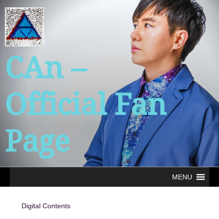
コ
ン
テ
ン
ツ
CAn –
へ
ス
キ
Official Fan
ッ
プ
Page
MENU
Digital Contents